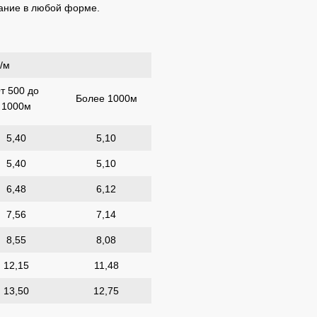
дание в любой форме.
н/м
т 500 до
Более 1000м
1000м
5,40
5,10
5,40
5,10
6,48
6,12
7,56
7,14
8,55
8,08
12,15
11,48
13,50
12,75