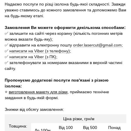
Надаємо послуги по різці ізолона будь-якої складності. Завжди
уважно ставимось до кожного замовлення та допоможемо Вам
на будь-якому етапі.
Замовлення Ви можете оформити декількома способами:
✅ залишити на сайті через корзину (кількість погонних метрів
можна вказати будь-яку);
✅ відправити на електронну пошту
order.lasercut@gmail.com
;
✅
написати на Viber (з телефону)
;
✅
написати на Viber (з ПК)
;
✅ зателефонувати за номерами вказаними в верхній частині
сайту.
Пропонуємо додаткові послуги пов'язані з різкою
ізолона:
⭐
виготовлення макету для різки
, приймаємо технічне
завдання в будь-якій формі.
Знижки від обсягу замовлення:
Ціна різки, грн/м
Товщина:
Від 100
Від 500
Понад
До 100м