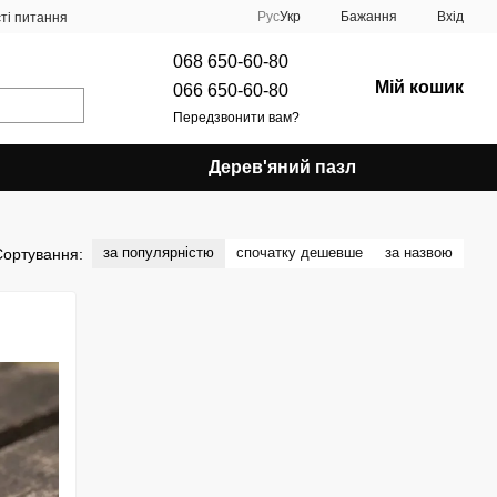
Рус
Укр
Бажання
Вхід
ті питання
068 650-60-80
Мій кошик
066 650-60-80
Передзвонити вам?
Дерев'яний пазл
за популярністю
спочатку дешевше
за назвою
Сортування: