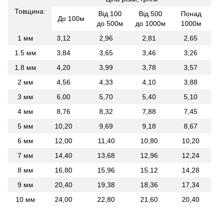
Товщина:
Від 100
Від 500
Понад
До 100м
до 500м
до 1000м
1000м
1 мм
3,12
2,96
2,81
2,65
1.5 мм
3,84
3,65
3,46
3,26
1.8 мм
4,20
3,99
3,78
3,57
2 мм
4,56
4,33
4,10
3,88
3 мм
6,00
5,70
5,40
5,10
4 мм
8,76
8,32
7,88
7,45
5 мм
10,20
9,69
9,18
8,67
6 мм
12,00
11,40
10,80
10,20
7 мм
14,40
13,68
12,96
12,24
8 мм
16,80
15,96
15,12
14,28
9 мм
20,40
19,38
18,36
17,34
10 мм
24,00
22,80
21,60
20,40