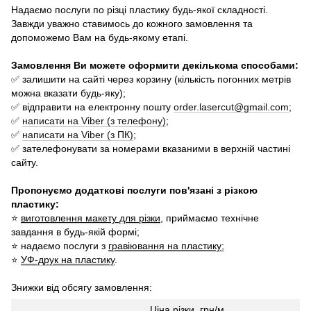
Надаємо послуги по різці пластику будь-якої складності.
Завжди уважно ставимось до кожного замовлення та
допоможемо Вам на будь-якому етапі.
Замовлення Ви можете оформити декількома способами:
✅ залишити на сайті через корзину (кількість погонних метрів
можна вказати будь-яку);
✅ відправити на електронну пошту
order.lasercut@gmail.com
;
✅
написати на Viber (з телефону)
;
✅
написати на Viber (з ПК)
;
✅ зателефонувати за номерами вказаними в верхній частині
сайту.
Пропонуємо додаткові послуги пов'язані з різкою
пластику:
⭐
виготовлення макету для різки
, приймаємо технічне
завдання в будь-якій формі;
⭐ надаємо послуги з
гравіювання на пластику
;
⭐
УФ-друк на пластику
.
Знижки від обсягу замовлення:
Ціна різки, грн/м