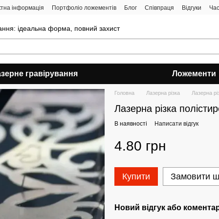
ктна інформація
Портфоліо ложементів
Блог
Співпраця
Відгуки
Час
вання: ідеальна форма, повний захист
зерне гравірування
Ложементи
Головна
Лазерна різка
Лазерна рі
Лазерна різка полістиро
В наявності
Написати відгук
4.80 грн
Купити
Замовити 
Новий відгук або комента