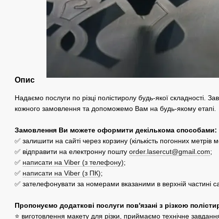
Опис
Надаємо послуги по різці полістиролу будь-якої складності. З
кожного замовлення та допоможемо Вам на будь-якому етапі.
Замовлення Ви можете оформити декількома способами:
✅ залишити на сайті через корзину (кількість погонних метрів м
✅ відправити на електронну пошту
order.lasercut@gmail.com
;
✅
написати на Viber (з телефону)
;
✅
написати на Viber (з ПК)
;
✅ зателефонувати за номерами вказаними в верхній частині са
Пропонуємо додаткові послуги пов'язані з різкою
полісти
⭐
виготовлення макету для різки
, приймаємо технічне завдання