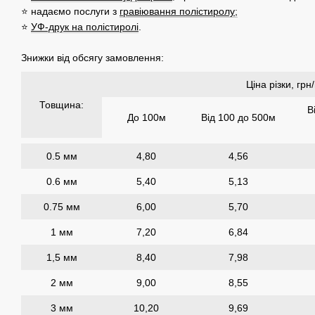
⭐ надаємо послуги з
гравіювання полістиролу
;
⭐
УФ-друк на полістиролі
.
Знижки від обсягу замовлення:
Ціна різки, грн
Товщина:
В
До 100м
Від 100 до 500м
0.5 мм
4,80
4,56
0.6 мм
5,40
5,13
0.75 мм
6,00
5,70
1 мм
7,20
6,84
1,5 мм
8,40
7,98
2 мм
9,00
8,55
3 мм
10,20
9,69