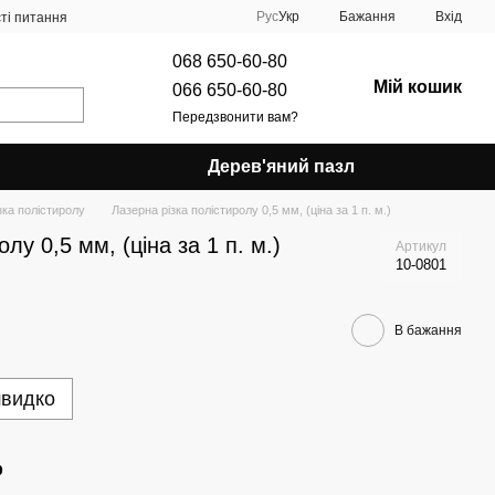
Рус
Укр
Бажання
Вхід
ті питання
068 650-60-80
Мій кошик
066 650-60-80
Передзвонити вам?
Дерев'яний пазл
зка полістиролу
Лазерна різка полістиролу 0,5 мм, (ціна за 1 п. м.)
лу 0,5 мм, (ціна за 1 п. м.)
Артикул
10-0801
В бажання
швидко
р