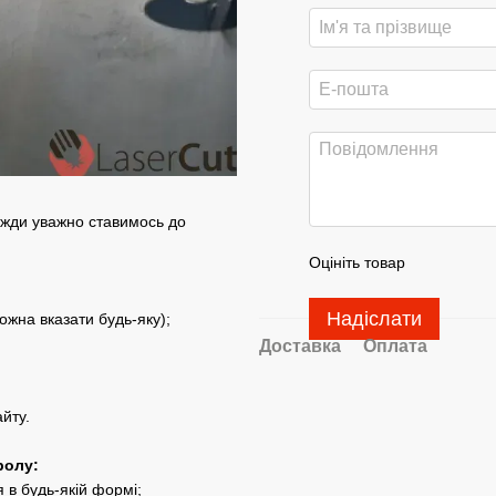
авжди уважно ставимось до
Оцініть товар
Надіслати
ожна вказати будь-яку);
Доставка
Оплата
йту.
ролу
:
 в будь-якій формі;