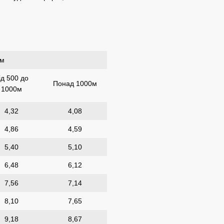
/м
ід 500 до
Понад 1000м
1000м
4,32
4,08
4,86
4,59
5,40
5,10
6,48
6,12
7,56
7,14
8,10
7,65
9,18
8,67