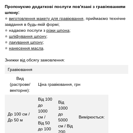
Пропонуємо додаткові послуги пов'язані з гравіюванням
шпону:
⭐
виготовлення макету для гравіювання
, приймаємо технічне
завдання в будь-якій формі;
⭐ надаємо послуги з
різки шпона
;
⭐
шліфування шпону
;
⭐
лакування шпону
;
⭐
нанесення масла
.
Знижки від обсягу замовлення:
Гравіювання
Вид
(растрове/
Ціна гравіювання, грн
векторне):
Від 100
Від
до
1000
1000
До 100 см /
до
см /
Вимірюється:
До 50 м
5000
Від 50
см / Від
до 100
200